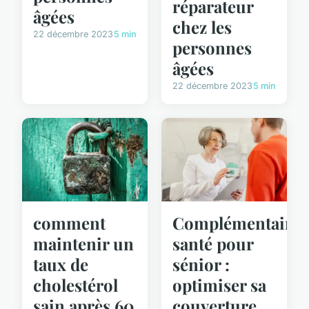
réparateur
âgées
chez les
22 décembre 2023
5 min
personnes
âgées
22 décembre 2023
5 min
comment
Complémentaire
maintenir un
santé pour
taux de
sénior :
cholestérol
optimiser sa
sain après 60
couverture