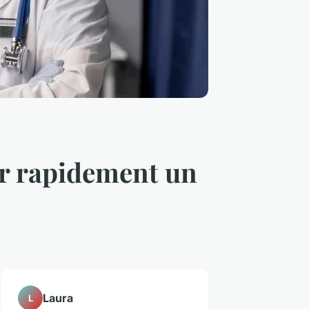
er rapidement un
Laura
L