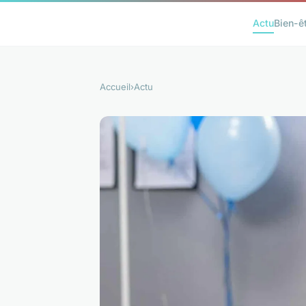
Actu
Bien-ê
Accueil
›
Actu