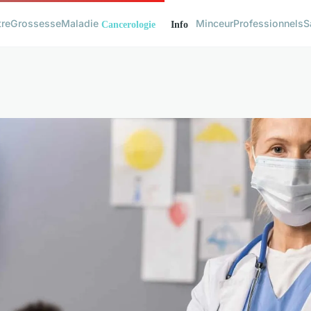
tre
Grossesse
Maladie
Minceur
Professionnels
S