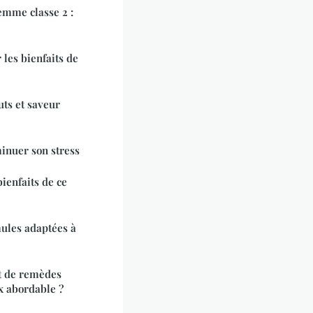
emme classe 2 :
 les bienfaits de
uts et saveur
inuer son stress
bienfaits de ce
mules adaptées à
t de remèdes
x abordable ?