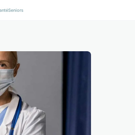
anté
Seniors